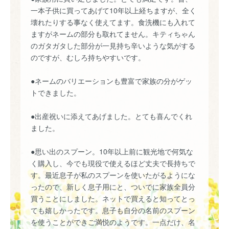
一本子供に買ってあげて10年以上経ちますが、全く
壊れたりする事なく使えてます。食洗機にも入れて
ますがネームの部分も取れてません。キティちゃん
のガタガタした部分が一見持ち辛いような気がする
のですが、むしろ持ちやすいです。
●ネームのバリエーションも豊富で家族の分がゲッ
トできました。
●出産祝いに添えてあげました。とても喜んでくれ
ました。
●思い出のスプーン。10年以上前に観光地で何気な
く購入し、今でも現役で使えるほど丈夫で長持ちで
す。最近息子が私のスプーンを使いたがるようにな
ったので、新しく息子用にと、ついでに家族全員分
買うことにしました。ネットで買えると知ってとっ
ても嬉しかったです。息子も自分の名前のスプーン
を使うことができご満悦のようです。一点だけ、名