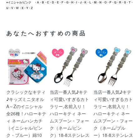
●イニシャル/ピンク ・A・B・C・D・E・F・G・H・I・J・K・L・M・N・O・P・Q・R・S・T・
U・V・W・X・Y・Z
あなたへおすすめの商品
クラシックなキティ
当店一番人気♪キテ
当店一番人気♪キテ
♪キッズミニタオル
ィ可愛いすぎるカト
ィ可愛いすぎるカト
A～Zのイニシャル
ラリー,名前入り！
ラリー,名前入り！
全26種！ハローキテ
ハローキティ ネー
ハローキティ ネー
ィ ネームハンカチ
ムスプーン・フォー
ムスプーン・フォー
（イニシャル/ピン
ク（ネーム/ピン
ク（ネーム/ブル
ク・ブルー）綿10
ク）18-8ステンレス
ー）18-8ステンレス