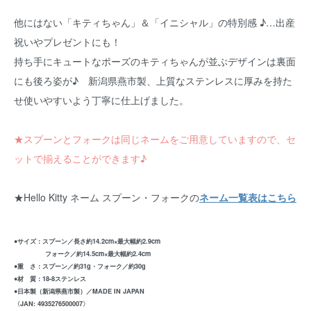
他にはない「キティちゃん」＆「イニシャル」の特別感 ♪…出産
祝いやプレゼントにも！
持ち手にキュートなポーズのキティちゃんが並ぶデザインは裏面
にも後ろ姿が♪ 新潟県燕市製、上質なステンレスに厚みを持た
せ使いやすいよう丁寧に仕上げました。
★スプーンとフォークは同じネームをご用意していますので、セ
ットで揃えることができます♪
★Hello Kitty ネーム スプーン・フォークの
ネーム一覧表はこちら
●サイズ：スプーン／長さ約14.2cm×最大幅約2.9cm
フォーク／約14.5cm×最大幅約2.4cm
●重 さ：スプーン／約31g・フォーク／約30g
●材 質：18-8ステンレス
●日本製（新潟県燕市製）／MADE IN JAPAN
〈JAN: 4935276500007〉