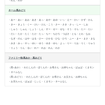
・れん
・わか
ネーム/黒みどり
・あー
・あい
・あお
・あき
・あっ
・あや
・あゆ
・いっ
・えー
・かい
・かず
・かん
・きー
・きょう
・くー
・けい
・けん
・こう・さー
・さき
・さっ
・しー
・しお
・しゅう
・しゅん
・しょう
・しん
・すー
・せー
・せな
・そう
・そら
・たー
・たい
・だい
・たか
・たく
・たけ
・たっ
・ちー
・ちひろ
・つばさ
・とも
・とわ
・なお
・なぎ
・のん
・はや
・はる
・ひー
・ひかる
・ひな
・ひろ
・ふー
・まー
・まさ
・まな
・みき
・みっ
・やっ
・ゆい
・ゆう
・ゆき
・ゆら
・よっ
・りー
・りお
・りく
・りゅう
・りょう
・りん
・るい
・れー
・れお
・れん
・わか
ファミリー他/黒あか・黒みどり
（黒×あか）
・わたしんの
・ぼくんの
・お母さん
・お姉ちゃん
・ばぁば
・くまモン
・ネームなし
（黒×みどり）
・わたしんの
・ぼくんの
・お母さん
・お父さん
・お姉ちゃん
・お兄ちゃん
・ばぁば
・じぃじ
・くまモン
・ネームなし