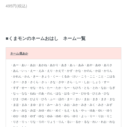
495円(税込)
■くまモンのネームおはし ネーム一覧
ネーム/黒あか
・あー
・あい
・あお
・あかね
・あかり
・あき
・あっ
・あみ
・あや
・あゆ
・ありさ
・あん
・いっ
・えー
・えみ
・えり
・かえで
・かず
・かな
・かのん
・かほ
・かりん
・かれん
・かん
・きー
・きょう
・くー
・くるみ
・けい
・こう
・ここ
・こと
・こはる
・さー
・さき
・さくら
・さっ
・さな
・さや
・さら
・しー
・しお
・しょう
・すー
・すず
・せー
・せな
・そら
・たー
・たか
・ちー
・ちひろ
・とも
・とわ
・なお
・なぎ
・なっ
・なな
・ねね
・のあ
・のん
・はな
・はる
・ひー
・ひかる
・ひとみ
・ひな
・ひま
・ひめ
・ひより
・ひろ
・ふー
・ほの
・まー
・まい
・まお
・まき
・まさ
・まな
・まほ
・まみ
・まゆ
・まり
・みー
・みう
・みお
・みか
・みき
・みく
・みさ
・みず
・みっ
・みな
・みほ
・みゆ
・めい
・めぐ
・もえ
・もも
・やっ
・ゆあ
・ゆい
・ゆう
・ゆか
・ゆき
・ゆず
・ゆな
・ゆみ
・ゆめ
・ゆら
・ゆり
・よっ
・りー
・りお
・りこ
・りさ
・りっ
・りな
・りの
・りょう
・りん
・るい
・るか
・るな
・れい
・れお
・れな