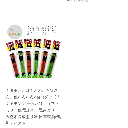
くまモン、ぼくんの、お父さ
ん、他いろいろ♪面白グッズ！
くまモン ネームおはし（ファ
ミリー他/黒あか・黒みどり）
天然木高級塗り箸 日本製,節句,
和テイスト