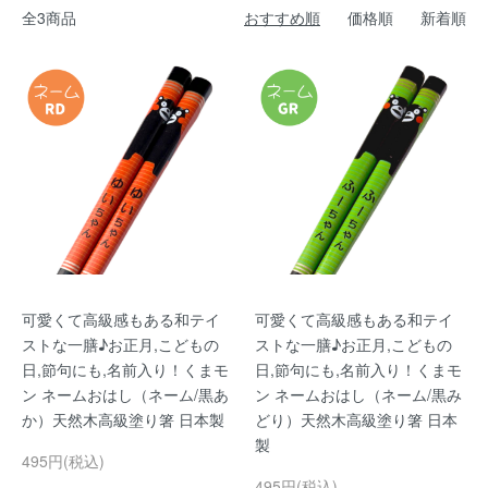
全3商品
おすすめ順
価格順
新着順
可愛くて高級感もある和テイ
可愛くて高級感もある和テイ
ストな一膳♪お正月,こどもの
ストな一膳♪お正月,こどもの
日,節句にも,名前入り！くまモ
日,節句にも,名前入り！くまモ
ン ネームおはし（ネーム/黒あ
ン ネームおはし（ネーム/黒み
か）天然木高級塗り箸 日本製
どり）天然木高級塗り箸 日本
製
495円(税込)
495円(税込)